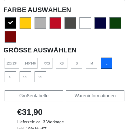
FARBE AUSWÄHLEN
GRÖSSE AUSWÄHLEN
128/134
140/146
XXS
XS
S
M
L
XL
XXL
3XL
Größentabelle
Wareninformationen
€31,90
Lieferzeit: ca. 3 Werktage
Inkl. 19% MwST