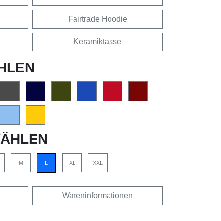
Fairtrade Hoodie
Keramiktasse
HLEN
ÄHLEN
M
L
XL
XXL
Wareninformationen