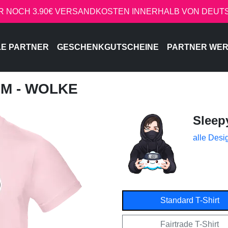
R NOCH 3.90€ VERSANDKOSTEN INNERHALB VON DEU
LE PARTNER
GESCHENKGUTSCHEINE
PARTNER WE
IM - WOLKE
Sleep
alle Desi
Standard T-Shirt
Fairtrade T-Shirt