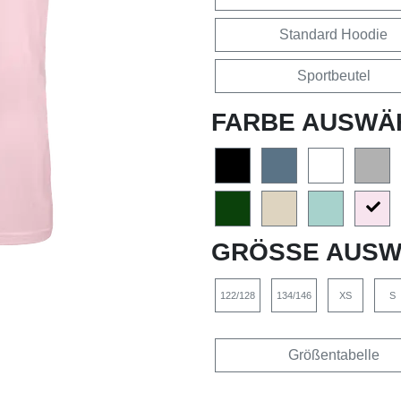
Standard Hoodie
Sportbeutel
FARBE AUSWÄ
GRÖSSE AUSW
122/128
134/146
XS
S
Größentabelle