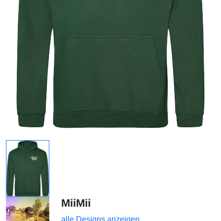
MiiMii
alle Designs anzeigen