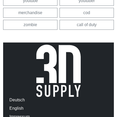
youtube
youtuber
merchandise
cod
zombie
call of duty
Deutsch
English
Impressum